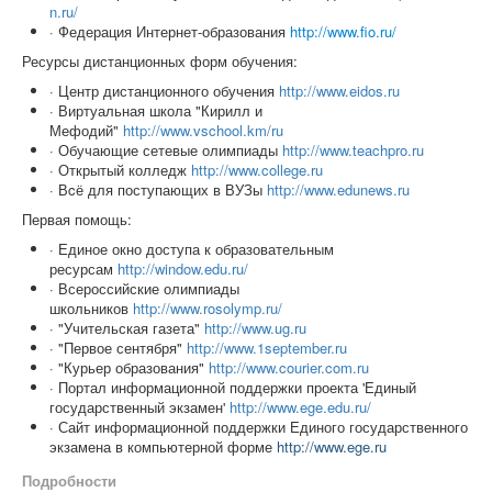
n.ru/
· Федерация Интернет-образования
http://www.fio.ru/
Ресурсы дистанционных форм обучения:
· Центр дистанционного обучения
http://www.eidos.ru
· Виртуальная школа "Кирилл и
Мефодий"
http://www.vschool.km/ru
· Обучающие сетевые олимпиады
http://www.teachpro.ru
· Открытый колледж
http://www.college.ru
· Вcё для поступающих в ВУЗы
http://www.edunews.ru
Первая помощь:
· Единое окно доступа к образовательным
ресурсам
http://window.edu.ru/
· Всероссийские олимпиады
школьников
http://www.rosolymp.ru/
· "Учительская газета"
http://www.ug.ru
· "Первое сентября"
http://www.1september.ru
· "Курьер образования"
http://www.courier.com.ru
· Портал информационной поддержки проекта 'Единый
государственный экзамен'
http://www.ege.edu.ru/
· Сайт информационной поддержки Единого государственного
экзамена в компьютерной форме
http://www.ege.ru
Подробности