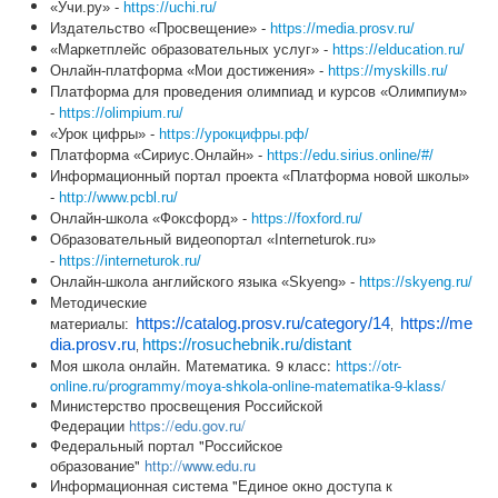
«Учи.ру» -
https://uchi.ru/
Издательство «Просвещение» -
https://media.prosv.ru/
«Маркетплейс образовательных услуг» -
https://elducation.ru/
Онлайн-платформа «Мои достижения» -
https://myskills.ru/
Платформа для проведения олимпиад и курсов «Олимпиум»
-
https://olimpium.ru/
«Урок цифры» -
https://урокцифры.рф/
Платформа «Сириус.Онлайн» -
https://edu.sirius.online/#/
Информационный портал проекта «Платформа новой школы»
-
http://www.pcbl.ru/
Онлайн-школа «Фоксфорд» -
https://foxford.ru/
Образовательный видеопортал «Interneturok.ru»
-
https://interneturok.ru/
Онлайн-школа английского языка «Skyeng» -
https://skyeng.ru/
Методические
https://catalog.prosv.ru/category/14
https
://
me
материалы:
,
dia
.
prosv
.
ru
https://rosuchebnik.ru/distant
,
Моя школа онлайн. Математика. 9 класс:
https://otr-
online.ru/programmy/moya-shkola-online-matematika-9-klass/
Министерство просвещения Российской
Федерации
https://edu.gov.ru/
Федеральный портал "Российское
образование"
http://www.edu.ru
Информационная система "Единое окно доступа к