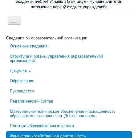
академик ячĕллĕ 31-мĕш вăтам шкул» муниципалитетăн
пĕтĕмĕшле вĕренӳ бюджет учрежденийĕ
Включить/
выключить
навигацию
Главная
Сведения об образовательной организации
Основные сведения
Новости
Структура и органы управления образовательной
Электронный журнал
организацией
Специалисты сопровождения
Документы
Ученикам
Образование
Родительский всеобуч
Руководство.
Обратная связь
Педагогический состав
Школьная психологическая помощь
Материально-техническое обеспечение и оснащенность
образовательного процесса. Доступная среда
Платные образовательные услуги
Финансово-хозяйственная деятельность