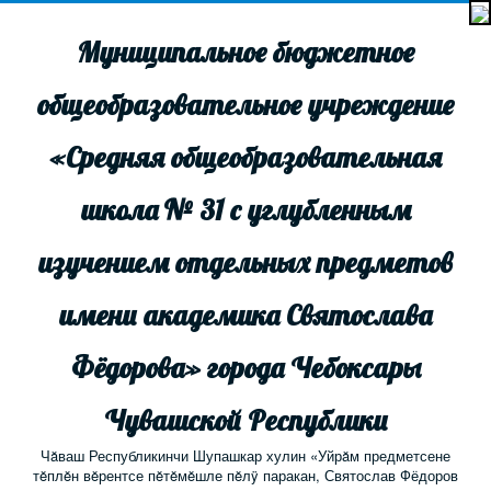
Муниципальное бюджетное
общеобразовательное учреждение
«Средняя общеобразовательная
школа № 31 с углубленным
изучением отдельных предметов
имени академика Святослава
Фёдорова» города Чебоксары
Чувашской Республики
Чăваш Республикинчи Шупашкар хулин «Уйрăм предметсене
тĕплĕн вĕрентсе пĕтĕмĕшле пĕлÿ паракан, Святослав Фёдоров