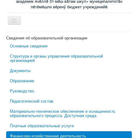
академик ячĕллĕ 31-мĕш вăтам шкул» муниципалитетăн
пĕтĕмĕшле вĕренӳ бюджет учрежденийĕ
Включить/
выключить
навигацию
Главная
Сведения об образовательной организации
Основные сведения
Новости
Структура и органы управления образовательной
Электронный журнал
организацией
Специалисты сопровождения
Документы
Ученикам
Образование
Родительский всеобуч
Руководство.
Обратная связь
Педагогический состав
Школьная психологическая помощь
Материально-техническое обеспечение и оснащенность
образовательного процесса. Доступная среда
Платные образовательные услуги
Финансово-хозяйственная деятельность