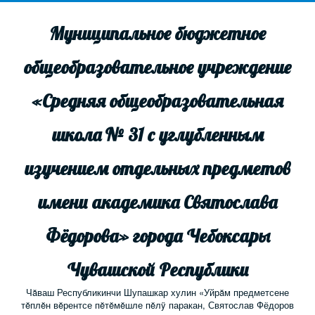
Муниципальное бюджетное
общеобразовательное учреждение
«Средняя общеобразовательная
школа № 31 с углубленным
изучением отдельных предметов
имени академика Святослава
Фёдорова» города Чебоксары
Чувашской Республики
Чăваш Республикинчи Шупашкар хулин «Уйрăм предметсене
тĕплĕн вĕрентсе пĕтĕмĕшле пĕлÿ паракан, Святослав Фёдоров