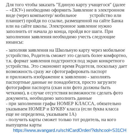
Для того чтобы заказать "Единую карту учащегося" (далее
– «ЕКУ») необходимо оформить Заявление в электронном
виде (через компьютер/ мобильное устройство или
планшет) пройдя по ссылке, размещенной на сайте Банка
или на сайте школы. Электронное заявление нужно
заполнить от начала до конца, пройдя все шаги. При
заполнении заявления необходимо учесть следующие
нюансы:
- заполняя заявления на Школьную карту через мобильное
устройство, Родитель сможет это сделать более комфортно,
т.к. формат заявления подстроится под экран конкретного
устройства. Это сэкономит время Родителя, поскольку дает
возможность сразу же сфотографировать паспорт
и приложить изображение к заявлению - заполнять
паспортные данные не понадобится, просто загрузите
фотографии паспорта (скан или фото должны быть
четкими), в случае отсутствия возможности сделать фото
документа, необходимо заполнить данные
- при заполнении графы НОМЕР КЛАССА, обязательно
указываем НОМЕР и БУКВУ класса (если буква класса
еще не определена, указываем 1А)
- получить карты сможет только тот родитель, на кого
выпущены карты
https://www.avangard.ru/schlCardOrder/?idshcool=S31CH