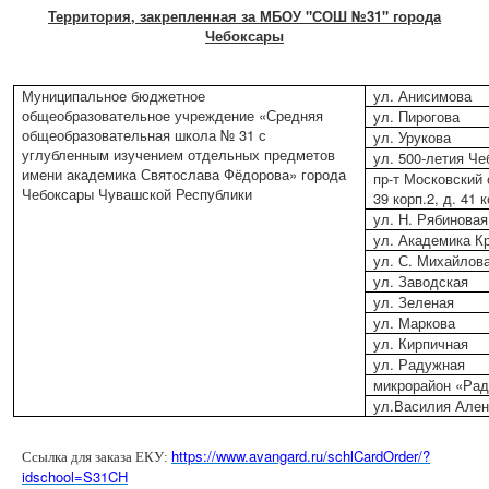
Территория, закрепленная за МБОУ "СОШ №31" города
Чебоксары
Муниципальное бюджетное
ул. Анисимова
общеобразовательное учреждение «Средняя
ул. Пирогова
общеобразовательная школа № 31 с
ул. Урукова
углубленным изучением отдельных предметов
ул. 500-летия Че
имени академика Святослава Фёдорова» города
пр-т Московский с
Чебоксары Чувашской Республики
39 корп.2, д. 41 
ул. Н. Рябиновая
ул. Академика К
ул. С. Михайлов
ул. Заводская
ул. Зеленая
ул. Маркова
ул. Кирпичная
ул. Радужная
микрорайон «Ра
ул.Василия Аленд
https://www.avangard.ru/schlCardOrder/?
Ссылка для заказа ЕКУ:
idschool=S31CH