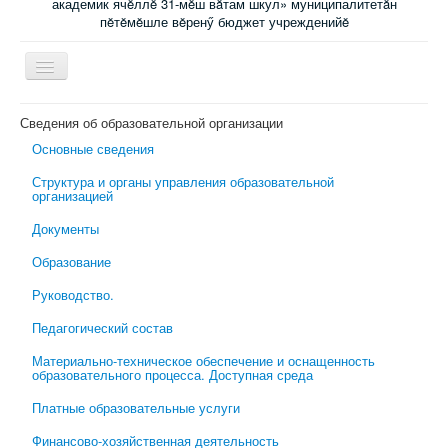
академик ячĕллĕ 31-мĕш вăтам шкул» муниципалитетăн
пĕтĕмĕшле вĕренӳ бюджет учрежденийĕ
Включить/
выключить
навигацию
Главная
Сведения об образовательной организации
Основные сведения
Новости
Структура и органы управления образовательной
Электронный журнал
организацией
Специалисты сопровождения
Документы
Ученикам
Образование
Родительский всеобуч
Руководство.
Обратная связь
Педагогический состав
Школьная психологическая помощь
Материально-техническое обеспечение и оснащенность
образовательного процесса. Доступная среда
Платные образовательные услуги
Финансово-хозяйственная деятельность