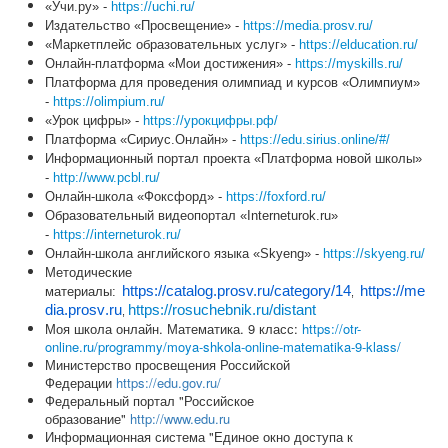
«Учи.ру» -
https://uchi.ru/
Издательство «Просвещение» -
https://media.prosv.ru/
«Маркетплейс образовательных услуг» -
https://elducation.ru/
Онлайн-платформа «Мои достижения» -
https://myskills.ru/
Платформа для проведения олимпиад и курсов «Олимпиум»
-
https://olimpium.ru/
«Урок цифры» -
https://урокцифры.рф/
Платформа «Сириус.Онлайн» -
https://edu.sirius.online/#/
Информационный портал проекта «Платформа новой школы»
-
http://www.pcbl.ru/
Онлайн-школа «Фоксфорд» -
https://foxford.ru/
Образовательный видеопортал «Interneturok.ru»
-
https://interneturok.ru/
Онлайн-школа английского языка «Skyeng» -
https://skyeng.ru/
Методические
https://catalog.prosv.ru/category/14
https
://
me
материалы:
,
dia
.
prosv
.
ru
https://rosuchebnik.ru/distant
,
Моя школа онлайн. Математика. 9 класс:
https://otr-
online.ru/programmy/moya-shkola-online-matematika-9-klass/
Министерство просвещения Российской
Федерации
https://edu.gov.ru/
Федеральный портал "Российское
образование"
http://www.edu.ru
Информационная система "Единое окно доступа к