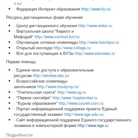
n.ru/
· Федерация Интернет-образования
http://www.fio.ru/
Ресурсы дистанционных форм обучения:
· Центр дистанционного обучения
http://www.eidos.ru
· Виртуальная школа "Кирилл и
Мефодий"
http://www.vschool.km/ru
· Обучающие сетевые олимпиады
http://www.teachpro.ru
· Открытый колледж
http://www.college.ru
· Вcё для поступающих в ВУЗы
http://www.edunews.ru
Первая помощь:
· Единое окно доступа к образовательным
ресурсам
http://window.edu.ru/
· Всероссийские олимпиады
школьников
http://www.rosolymp.ru/
· "Учительская газета"
http://www.ug.ru
· "Первое сентября"
http://www.1september.ru
· "Курьер образования"
http://www.courier.com.ru
· Портал информационной поддержки проекта 'Единый
государственный экзамен'
http://www.ege.edu.ru/
· Сайт информационной поддержки Единого государственного
экзамена в компьютерной форме
http://www.ege.ru
Подробности