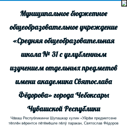
Муниципальное бюджетное
общеобразовательное учреждение
«Средняя общеобразовательная
школа № 31 с углубленным
изучением отдельных предметов
имени академика Святослава
Фёдорова» города Чебоксары
Чувашской Республики
Чăваш Республикинчи Шупашкар хулин «Уйрăм предметсене
тĕплĕн вĕрентсе пĕтĕмĕшле пĕлÿ паракан, Святослав Фёдоров