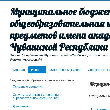
Муниципальное бюджет
общеобразовательная 
предметов имени акад
Чувашской Республики
Чăваш Республикинчи Шупашкар хулин «Уйрăм предметсене тĕплĕ
бюджет учрежденийĕ
Главная
Новости
Электронный журнал
Специалисты 
Сведения об образовательной организации
Медицин
Основные сведения
Структура и органы управления
Официальный 
образовательной организацией
Документы
Гигиена п