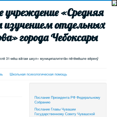
 учреждение «Средняя
м изучением отдельных
ва» города Чебоксары
ллĕ 31-мĕш вăтам шкул» муниципалитетăн пĕтĕмĕшле вĕренӳ
зь
Школьная психологическая помощь
Послание Президента РФ Федеральному
Собранию
Послание Главы Чувашии
Государственному Совету Чувашской