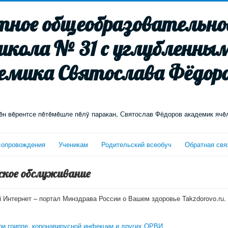
ное общеобразовательное
школа № 31 с углубленны
емика Святослава Фёдоро
н вĕрентсе пĕтĕмĕшле пĕлÿ паракан, Святослав Фёдоров академик ячĕ
сопровождения
Ученикам
Родительский всеобуч
Обратная свя
ское обслуживание
Интернет – портал Минздрава России о Вашем здоровье Takzdorovo.ru.
ри гриппе, коронавирусной инфекции и других ОРВИ