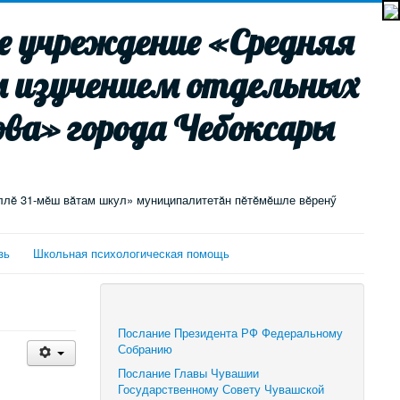
 учреждение «Средняя
м изучением отдельных
ва» города Чебоксары
ллĕ 31-мĕш вăтам шкул» муниципалитетăн пĕтĕмĕшле вĕренӳ
зь
Школьная психологическая помощь
Послание Президента РФ Федеральному
Собранию
Послание Главы Чувашии
Государственному Совету Чувашской