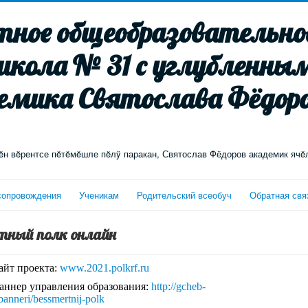
ное общеобразовательное
школа № 31 с углубленны
емика Святослава Фёдоро
н вĕрентсе пĕтĕмĕшле пĕлÿ паракан, Святослав Фёдоров академик ячĕ
сопровождения
Ученикам
Родительский всеобуч
Обратная свя
тный полк онлайн
айт проекта:
www.2021.polkrf.ru
аннер управления образования:
http://gcheb-
banneri/bessmertnij-polk