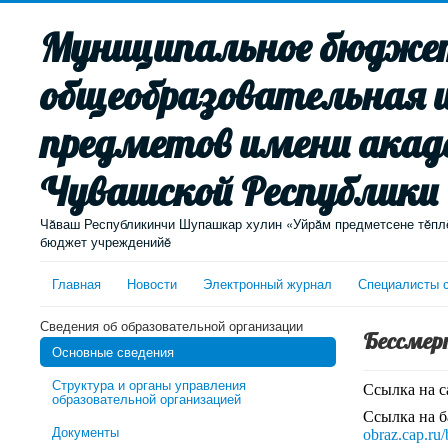
Муниципальное бюджет
общеобразовательная 
предметов имени акад
Чувашской Республики
Чăваш Республикинчи Шупашкар хулин «Уйрăм предметсене тĕплĕ
бюджет учрежденийĕ
Главная
Новости
Электронный журнал
Специалисты 
Сведения об образовательной организации
Бессмер
Основные сведения
Структура и органы управления
Ссылка на с
образовательной организацией
Ссылка на б
Документы
obraz.cap.ru/