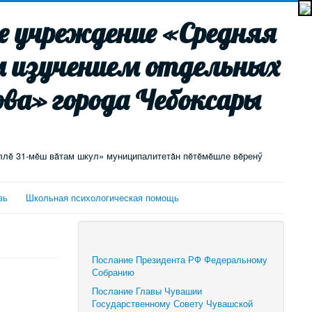
 учреждение «Средняя
м изучением отдельных
ва» города Чебоксары
ллĕ 31-мĕш вăтам шкул» муниципалитетăн пĕтĕмĕшле вĕренӳ
зь
Школьная психологическая помощь
Послание Президента РФ Федеральному
Собранию
Послание Главы Чувашии
Государственному Совету Чувашской