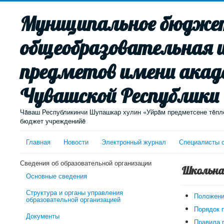
Муниципальное бюджет
общеобразовательная 
предметов имени акад
Чувашской Республики
Чăваш Республикинчи Шупашкар хулин «Уйрăм предметсене тĕплĕ
бюджет учрежденийĕ
Главная
Новости
Электронный журнал
Специалисты 
Сведения об образовательной организации
Школьна
Основные сведения
Структура и органы управления
Положени
образовательной организацией
Порядок 
Документы
Правила 