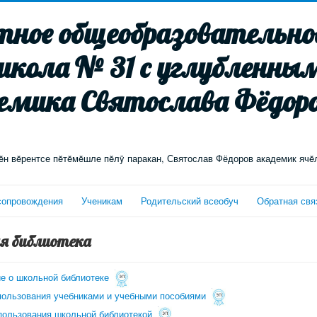
ное общеобразовательное
школа № 31 с углубленны
емика Святослава Фёдоро
н вĕрентсе пĕтĕмĕшле пĕлÿ паракан, Святослав Фёдоров академик ячĕ
сопровождения
Ученикам
Родительский всеобуч
Обратная свя
я библиотека
е о школьной библиотеке
пользования учебниками и учебными пособиями
пользования школьной библиотекой