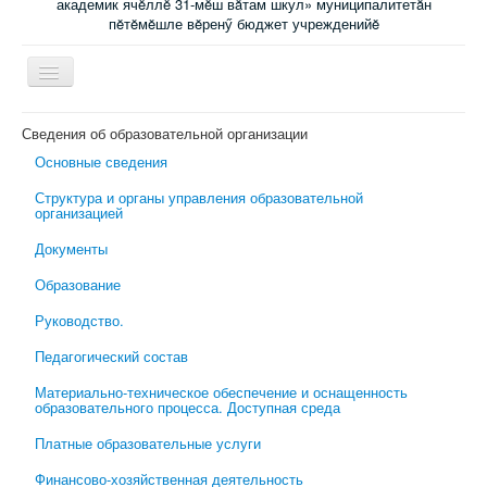
академик ячĕллĕ 31-мĕш вăтам шкул» муниципалитетăн
пĕтĕмĕшле вĕренӳ бюджет учрежденийĕ
Включить/
выключить
навигацию
Главная
Сведения об образовательной организации
Основные сведения
Новости
Структура и органы управления образовательной
Электронный журнал
организацией
Специалисты сопровождения
Документы
Ученикам
Образование
Родительский всеобуч
Руководство.
Обратная связь
Педагогический состав
Школьная психологическая помощь
Материально-техническое обеспечение и оснащенность
образовательного процесса. Доступная среда
Платные образовательные услуги
Финансово-хозяйственная деятельность