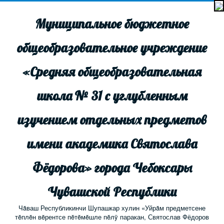
Муниципальное бюджетное
общеобразовательное учреждение
«Средняя общеобразовательная
школа № 31 с углубленным
изучением отдельных предметов
имени академика Святослава
Фёдорова» города Чебоксары
Чувашской Республики
Чăваш Республикинчи Шупашкар хулин «Уйрăм предметсене
тĕплĕн вĕрентсе пĕтĕмĕшле пĕлÿ паракан, Святослав Фёдоров