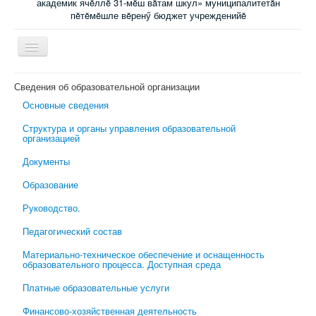
академик ячĕллĕ 31-мĕш вăтам шкул» муниципалитетăн
пĕтĕмĕшле вĕренӳ бюджет учрежденийĕ
Включить/
выключить
навигацию
Главная
Сведения об образовательной организации
Основные сведения
Новости
Структура и органы управления образовательной
Электронный журнал
организацией
Специалисты сопровождения
Документы
Ученикам
Образование
Родительский всеобуч
Руководство.
Обратная связь
Педагогический состав
Школьная психологическая помощь
Материально-техническое обеспечение и оснащенность
образовательного процесса. Доступная среда
Платные образовательные услуги
Финансово-хозяйственная деятельность