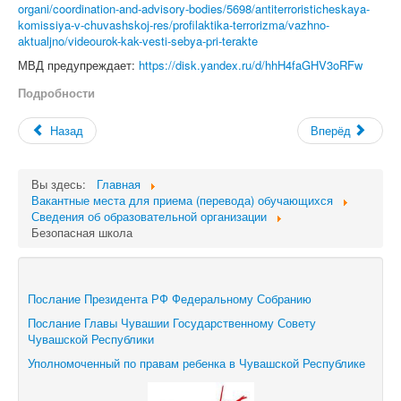
organi/coordination-and-advisory-bodies/5698/antiterroristicheskaya-
komissiya-v-chuvashskoj-res/profilaktika-terrorizma/vazhno-
aktualjno/videourok-kak-vesti-sebya-pri-terakte
МВД предупреждает:
https://disk.yandex.ru/d/hhH4faGHV3oRFw
Подробности
Назад
Вперёд
Вы здесь:
Главная
Вакантные места для приема (перевода) обучающихся
Сведения об образовательной организации
Безопасная школа
Послание Президента РФ Федеральному Собранию
Послание Главы Чувашии Государственному Совету
Чувашской Республики
Уполномоченный по правам ребенка в Чувашской Республике