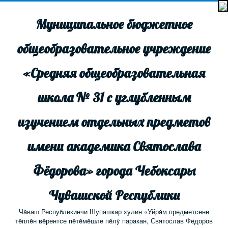
Муниципальное бюджетное
общеобразовательное учреждение
«Средняя общеобразовательная
школа № 31 с углубленным
изучением отдельных предметов
имени академика Святослава
Фёдорова» города Чебоксары
Чувашской Республики
Чăваш Республикинчи Шупашкар хулин «Уйрăм предметсене
тĕплĕн вĕрентсе пĕтĕмĕшле пĕлÿ паракан, Святослав Фёдоров