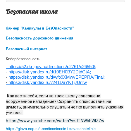
Безопасная школа
баннер "Каникулы в БезОпасности"
Безопасность дорожного движения
Безопасный интернет
Кибербезопасность:
-
https://52.rkn.gov.ru/directions/p2761/p26550/;
-
https://disk.yandex.ru/d/10EH0BY2DtdGtA;
-
https://disk.yandex.ru/d/wfo9XMwvEPEPRA/Final;
-
https://disk.yandex.ru/i/241DaYKTjJUnfw
Как вести себя, если на твою школу совершено 
вооруженное нападение? Сохранять спокойствие, не 
шуметь, внимательно слушать и четко выполнять указания 
учителя. 
https://www.youtube.com/watch?v=JTNWbbWlZZw
https://glava.cap.ru/koordinacionnie-i-soveschateljnie-