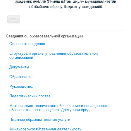
академик ячĕллĕ 31-мĕш вăтам шкул» муниципалитетăн
пĕтĕмĕшле вĕренӳ бюджет учрежденийĕ
Включить/
выключить
навигацию
Главная
Сведения об образовательной организации
Основные сведения
Новости
Структура и органы управления образовательной
Электронный журнал
организацией
Специалисты сопровождения
Документы
Ученикам
Образование
Родительский всеобуч
Руководство.
Обратная связь
Педагогический состав
Школьная психологическая помощь
Материально-техническое обеспечение и оснащенность
образовательного процесса. Доступная среда
Платные образовательные услуги
Финансово-хозяйственная деятельность