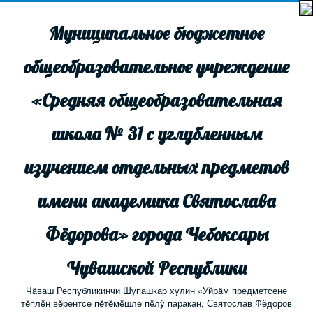
Муниципальное бюджетное
общеобразовательное учреждение
«Средняя общеобразовательная
школа № 31 с углубленным
изучением отдельных предметов
имени академика Святослава
Фёдорова» города Чебоксары
Чувашской Республики
Чăваш Республикинчи Шупашкар хулин «Уйрăм предметсене
тĕплĕн вĕрентсе пĕтĕмĕшле пĕлÿ паракан, Святослав Фёдоров