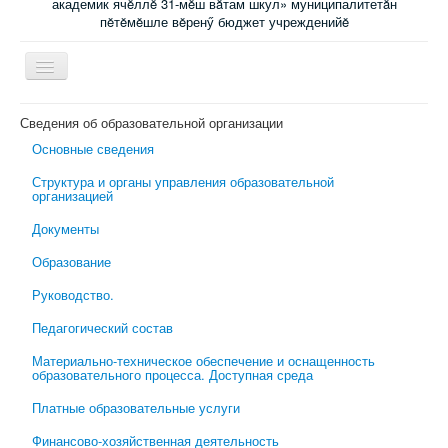
академик ячĕллĕ 31-мĕш вăтам шкул» муниципалитетăн
пĕтĕмĕшле вĕренӳ бюджет учрежденийĕ
Включить/
выключить
навигацию
Главная
Сведения об образовательной организации
Основные сведения
Новости
Структура и органы управления образовательной
Электронный журнал
организацией
Специалисты сопровождения
Документы
Ученикам
Образование
Родительский всеобуч
Руководство.
Обратная связь
Педагогический состав
Школьная психологическая помощь
Материально-техническое обеспечение и оснащенность
образовательного процесса. Доступная среда
Платные образовательные услуги
Финансово-хозяйственная деятельность