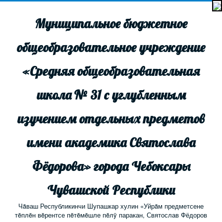
Муниципальное бюджетное
общеобразовательное учреждение
«Средняя общеобразовательная
школа № 31 с углубленным
изучением отдельных предметов
имени академика Святослава
Фёдорова» города Чебоксары
Чувашской Республики
Чăваш Республикинчи Шупашкар хулин «Уйрăм предметсене
тĕплĕн вĕрентсе пĕтĕмĕшле пĕлÿ паракан, Святослав Фёдоров