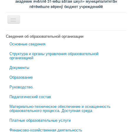
академик ячĕллĕ 31-мĕш вăтам шкул» муниципалитетăн
пĕтĕмĕшле вĕренӳ бюджет учрежденийĕ
Включить/
выключить
навигацию
Главная
Сведения об образовательной организации
Основные сведения
Новости
Структура и органы управления образовательной
Электронный журнал
организацией
Специалисты сопровождения
Документы
Ученикам
Образование
Родительский всеобуч
Руководство.
Обратная связь
Педагогический состав
Школьная психологическая помощь
Материально-техническое обеспечение и оснащенность
образовательного процесса. Доступная среда
Платные образовательные услуги
Финансово-хозяйственная деятельность