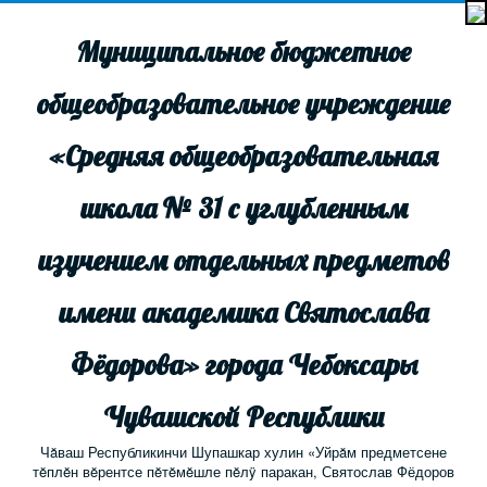
Муниципальное бюджетное
общеобразовательное учреждение
«Средняя общеобразовательная
школа № 31 с углубленным
изучением отдельных предметов
имени академика Святослава
Фёдорова» города Чебоксары
Чувашской Республики
Чăваш Республикинчи Шупашкар хулин «Уйрăм предметсене
тĕплĕн вĕрентсе пĕтĕмĕшле пĕлÿ паракан, Святослав Фёдоров