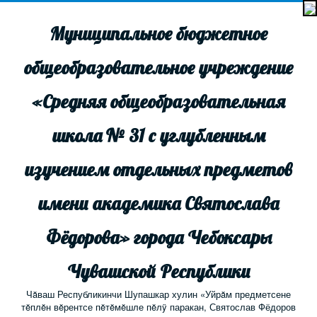
Муниципальное бюджетное
общеобразовательное учреждение
«Средняя общеобразовательная
школа № 31 с углубленным
изучением отдельных предметов
имени академика Святослава
Фёдорова» города Чебоксары
Чувашской Республики
Чăваш Республикинчи Шупашкар хулин «Уйрăм предметсене
тĕплĕн вĕрентсе пĕтĕмĕшле пĕлÿ паракан, Святослав Фёдоров