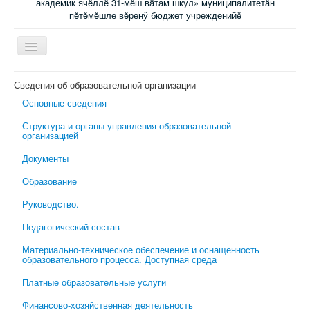
академик ячĕллĕ 31-мĕш вăтам шкул» муниципалитетăн
пĕтĕмĕшле вĕренӳ бюджет учрежденийĕ
Включить/
выключить
навигацию
Главная
Сведения об образовательной организации
Основные сведения
Новости
Структура и органы управления образовательной
Электронный журнал
организацией
Специалисты сопровождения
Документы
Ученикам
Образование
Родительский всеобуч
Руководство.
Обратная связь
Педагогический состав
Школьная психологическая помощь
Материально-техническое обеспечение и оснащенность
образовательного процесса. Доступная среда
Платные образовательные услуги
Финансово-хозяйственная деятельность