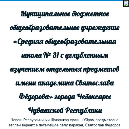
Муниципальное бюджетное
общеобразовательное учреждение
«Средняя общеобразовательная
школа № 31 с углубленным
изучением отдельных предметов
имени академика Святослава
Фёдорова» города Чебоксары
Чувашской Республики
Чăваш Республикинчи Шупашкар хулин «Уйрăм предметсене
тĕплĕн вĕрентсе пĕтĕмĕшле пĕлÿ паракан, Святослав Фёдоров