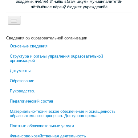
академик ячĕллĕ 31-мĕш вăтам шкул» муниципалитетăн
пĕтĕмĕшле вĕренӳ бюджет учрежденийĕ
Включить/
выключить
навигацию
Главная
Сведения об образовательной организации
Основные сведения
Новости
Структура и органы управления образовательной
Электронный журнал
организацией
Специалисты сопровождения
Документы
Ученикам
Образование
Родительский всеобуч
Руководство.
Обратная связь
Педагогический состав
Школьная психологическая помощь
Материально-техническое обеспечение и оснащенность
образовательного процесса. Доступная среда
Платные образовательные услуги
Финансово-хозяйственная деятельность