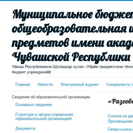
Муниципальное бюджет
общеобразовательная 
предметов имени акад
Чувашской Республики
Чăваш Республикинчи Шупашкар хулин «Уйрăм предметсене тĕплĕ
бюджет учрежденийĕ
Главная
Новости
Электронный журнал
Специалисты 
Сведения об образовательной организации
«Разгов
Основные сведения
Структура и органы управления
Ссылка на ци
образовательной организацией
Просвещения 
Документы
Гиперссылка 