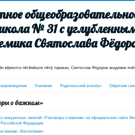
ное общеобразовательное
школа № 31 с углубленны
емика Святослава Фёдоро
н вĕрентсе пĕтĕмĕшле пĕлÿ паракан, Святослав Фёдоров академик ячĕ
сопровождения
Ученикам
Родительский всеобуч
Обратная свя
оры о важном»
кл внеурочных занятий «Разговоры о важном» на официальном сайте Ми
Российской Федерации.
на баннер «Воспитание»