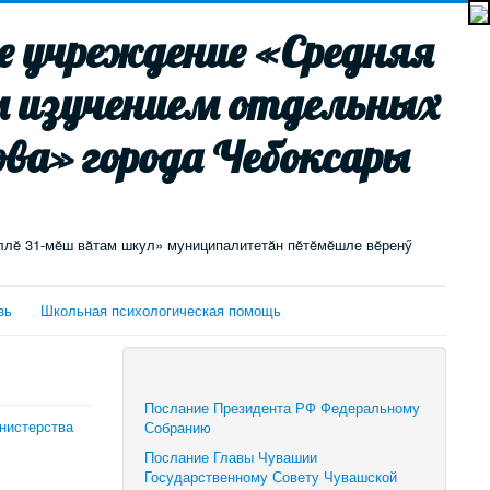
 учреждение «Средняя
м изучением отдельных
ва» города Чебоксары
ллĕ 31-мĕш вăтам шкул» муниципалитетăн пĕтĕмĕшле вĕренӳ
зь
Школьная психологическая помощь
Послание Президента РФ Федеральному
нистерства
Собранию
Послание Главы Чувашии
Государственному Совету Чувашской