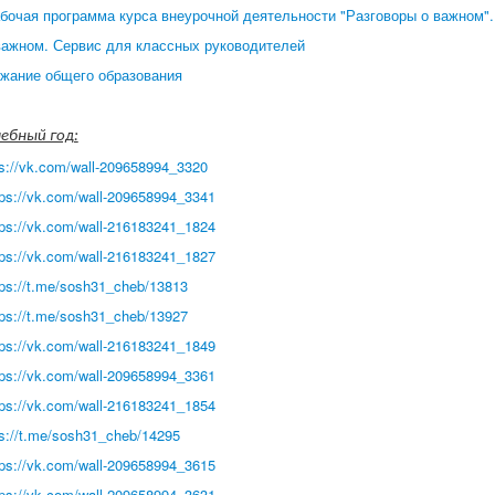
бочая программа курса внеурочной деятельности "Разговоры о важном".
важном. Сервис для классных руководителей
жание общего образования
ебный год:
ps://vk.com/wall-209658994_3320
tps://vk.com/wall-209658994_3341
tps://vk.com/wall-216183241_1824
tps://vk.com/wall-216183241_1827
tps://t.me/sosh31_cheb/13813
tps://t.me/sosh31_cheb/13927
tps://vk.com/wall-216183241_1849
tps://vk.com/wall-209658994_3361
tps://vk.com/wall-216183241_1854
ps://t.me/sosh31_cheb/14295
tps://vk.com/wall-209658994_3615
tps://vk.com/wall-209658994_3631