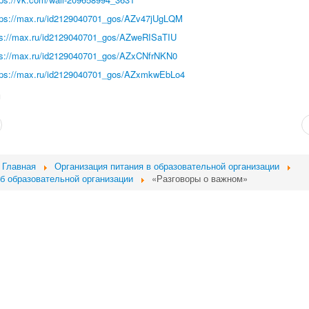
tps://max.ru/id2129040701_gos/AZv47jUgLQM
ps://max.ru/id2129040701_gos/AZweRISaTIU
ps://max.ru/id2129040701_gos/AZxCNfrNKN0
tps://max.ru/id2129040701_gos/AZxmkwEbLo4
и
Главная
Организация питания в образовательной организации
б образовательной организации
«Разговоры о важном»