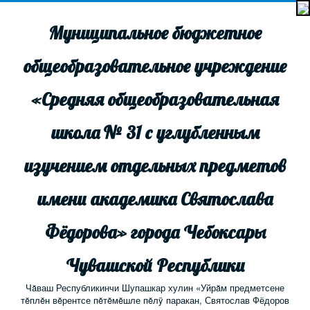
Муниципальное бюджетное
общеобразовательное учреждение
«Средняя общеобразовательная
школа № 31 с углубленным
изучением отдельных предметов
имени академика Святослава
Фёдорова» города Чебоксары
Чувашской Республики
Чăваш Республикинчи Шупашкар хулин «Уйрăм предметсене
тĕплĕн вĕрентсе пĕтĕмĕшле пĕлÿ паракан, Святослав Фёдоров