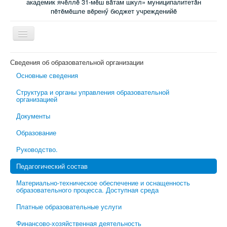
академик ячĕллĕ 31-мĕш вăтам шкул» муниципалитетăн
пĕтĕмĕшле вĕренӳ бюджет учрежденийĕ
Включить/
выключить
навигацию
Главная
Сведения об образовательной организации
Основные сведения
Новости
Структура и органы управления образовательной
Электронный журнал
организацией
Специалисты сопровождения
Документы
Ученикам
Образование
Родительский всеобуч
Руководство.
Обратная связь
Педагогический состав
Школьная психологическая помощь
Материально-техническое обеспечение и оснащенность
образовательного процесса. Доступная среда
Платные образовательные услуги
Финансово-хозяйственная деятельность