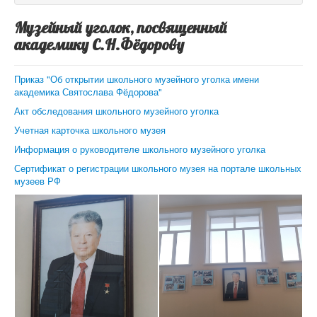
Музейный уголок, посвященный
академику С.Н.Фёдорову
Приказ "Об открытии школьного музейного уголка имени
академика Святослава Фёдорова"
Акт обследования школьного музейного уголка
Учетная карточка школьного музея
Информация о руководителе школьного музейного уголка
Сертификат о регистрации школьного музея на портале школьных
музеев РФ