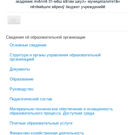
академик ячĕллĕ 31-мĕш вăтам шкул» муниципалитетăн
пĕтĕмĕшле вĕренӳ бюджет учрежденийĕ
Включить/
выключить
навигацию
Главная
Сведения об образовательной организации
Основные сведения
Новости
Структура и органы управления образовательной
Электронный журнал
организацией
Специалисты сопровождения
Документы
Ученикам
Образование
Родительский всеобуч
Руководство.
Обратная связь
Педагогический состав
Школьная психологическая помощь
Материально-техническое обеспечение и оснащенность
образовательного процесса. Доступная среда
Платные образовательные услуги
Финансово-хозяйственная деятельность