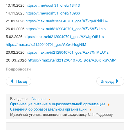
13.10.2025
https://t.me/sosh31_cheb/13413
14.11.2025
https://t.me/sosh31_cheb/13966
21.01.2026
https://max.ru/id2129040701_gos/AZvg4ANdH8w
26.01.2026
https://max.ru/id2129040701_gos/AZv5AFxLcio
5.02.2026
https://max.ru/id2129040701_gos/AZwtgYdtU1s
https://max.ru/id2129040701_gos/AZwtFtsgNfM
20.02.2026
https://max.ru/id2129040701_gos/AZx7XnMEU1s
20.03.2026
https://max.ru/id2129040701_gos/AZ0KTxu9AlM
Подробности
Назад
Вперёд
Вы здесь:
Главная
Организация питания в образовательной организации
Сведения об образовательной организации
Музейный уголок, посвященный академику С.Н.Фёдорову