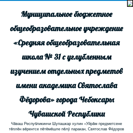
Муниципальное бюджетное
общеобразовательное учреждение
«Средняя общеобразовательная
школа № 31 с углубленным
изучением отдельных предметов
имени академика Святослава
Фёдорова» города Чебоксары
Чувашской Республики
Чăваш Республикинчи Шупашкар хулин «Уйрăм предметсене
тĕплĕн вĕрентсе пĕтĕмĕшле пĕлÿ паракан, Святослав Фёдоров