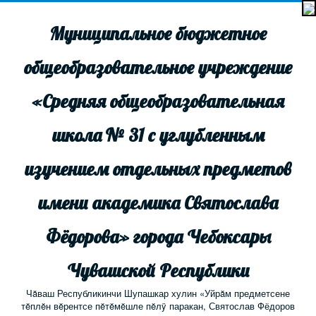
Муниципальное бюджетное
общеобразовательное учреждение
«Средняя общеобразовательная
школа № 31 с углубленным
изучением отдельных предметов
имени академика Святослава
Фёдорова» города Чебоксары
Чувашской Республики
Чăваш Республикинчи Шупашкар хулин «Уйрăм предметсене
тĕплĕн вĕрентсе пĕтĕмĕшле пĕлÿ паракан, Святослав Фёдоров