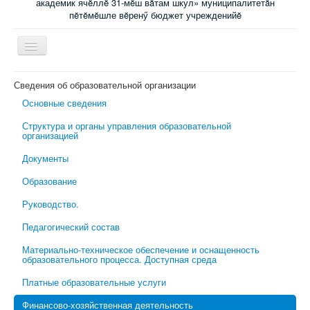
академик ячĕллĕ 31-мĕш вăтам шкул» муниципалитетăн
пĕтĕмĕшле вĕренӳ бюджет учрежденийĕ
Включить/
выключить
навигацию
Главная
Сведения об образовательной организации
Основные сведения
Новости
Структура и органы управления образовательной
Электронный журнал
организацией
Специалисты сопровождения
Документы
Ученикам
Образование
Родительский всеобуч
Руководство.
Обратная связь
Педагогический состав
Школьная психологическая помощь
Материально-техническое обеспечение и оснащенность
образовательного процесса. Доступная среда
Платные образовательные услуги
Финансово-хозяйственная деятельность